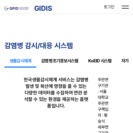
로그인
감염병 감시/대응 시스템
생물감시체계
감염병 조기경보시스템
KoEID 시스템
자가격
한국생물감시체계 서비스는 감염병
주관연
구기관
발생 및 확산에 영향을 줄 수 있는
: 서울
다양한 데이터를 수집하여 연관 분
대학교
석할 수 있는 환경을 제공하는 플랫
주관연
폼입니다.
구책임
자 : 황
승식
세부연